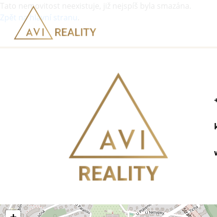
Tato nemovitost neexistuje, již nejspíš byla smazána.
Zpět na hlavní stranu
.