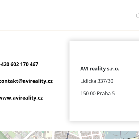
+420 602 170 467
AVI reality s.r.o.
kontakt@
avireality.cz
Lidicka 337/30
150 00 Praha 5
www.avireality.cz