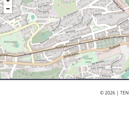
+
−
© 2026 | TE