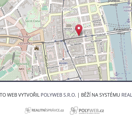
NTO WEB VYTVOŘIL
POLYWEB S.R.O.
| BĚŽÍ NA SYSTÉMU
REAL